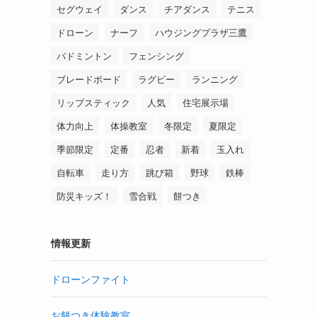
セグウェイ
ダンス
チアダンス
テニス
ドローン
ナーフ
ハウジングプラザ三鷹
バドミントン
フェンシング
ブレードボード
ラグビー
ランニング
リップスティック
人気
住宅展示場
体力向上
体操教室
冬限定
夏限定
季節限定
定番
忍者
新着
玉入れ
自転車
走り方
跳び箱
野球
鉄棒
防災キッズ！
雪合戦
餅つき
情報更新
ドローンファイト
お餅つき体験教室