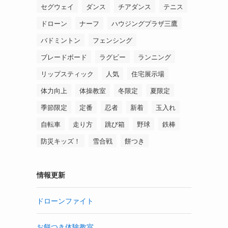
セグウェイ
ダンス
チアダンス
テニス
ドローン
ナーフ
ハウジングプラザ三鷹
バドミントン
フェンシング
ブレードボード
ラグビー
ランニング
リップスティック
人気
住宅展示場
体力向上
体操教室
冬限定
夏限定
季節限定
定番
忍者
新着
玉入れ
自転車
走り方
跳び箱
野球
鉄棒
防災キッズ！
雪合戦
餅つき
情報更新
ドローンファイト
お餅つき体験教室