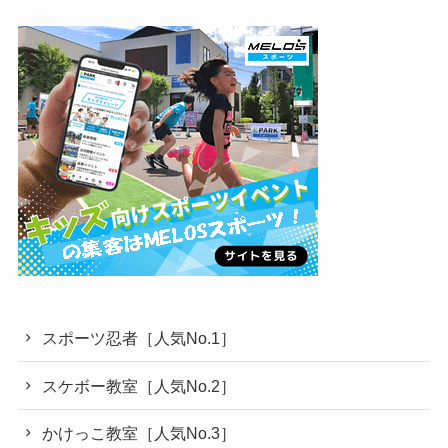
スポーツ忍者［人気No.1］
スケボー教室［人気No.2］
かけっこ教室［人気No.3］