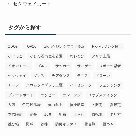
セグウェイカート
タグから探す
SDGs
TOP10
tvkハウジングプラザ横浜
tvkハウジング横浜
かけっこ
かしわ沼南住宅公園
なわとび
アリオ上尾
イオンモール
ゴルフ
サッカー
サバゲー
スポーツ忍者
セグウェイ
ダンス
チアダンス
テニス
ドローン
ナーフ
ハウジングプラザ三鷹
バドミントン
フェンシング
ブレードボード
ラグビー
ランニング
リップスティック
人気
住宅展示場
体力向上
体操教室
冬限定
夏限定
季節限定
定番
忍者
新着
玉入れ
自転車
走り方
跳び箱
野球
鉄棒
防災キッズ！
雪合戦
餅つき